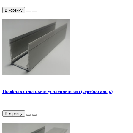
В корзину
Профиль стартовый усиленный м/п (серебро анод.)
..
В корзину