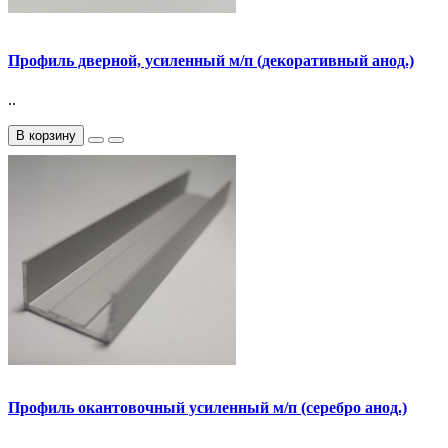
Профиль дверной, усиленный м/п (декоративный анод.)
..
В корзину
Профиль окантовочный усиленный м/п (серебро анод.)
..